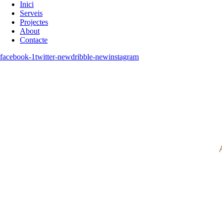
Inici
Serveis
Projectes
About
Contacte
facebook-1
twitter-new
dribble-new
instagram